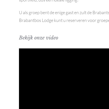
U als groep bent de enige gast en zult de Brabant
Brabantbos Lodge kunt u reserveren voor groepe
Bekijk onze video