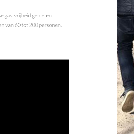
se gastvrijheid genieten.
n van 60 tot 200 personen.