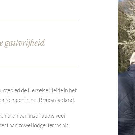
e gastvrijheid
uurgebied de Herselse Heide in het
 en Kempen in het Brabantse land.
en bron van inspiratie is voor
irect aan zowel lodge, terras als